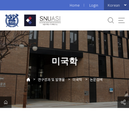
바
Korean
Home
Login
로
가
기
메
뉴
미국학
>
>
>
연구성과 및 발행물
미국학
논문검색