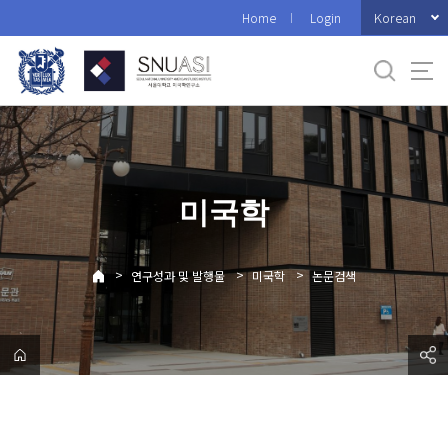
바
Korean
Home
Login
로
가
기
메
뉴
미국학
>
>
>
연구성과 및 발행물
미국학
논문검색