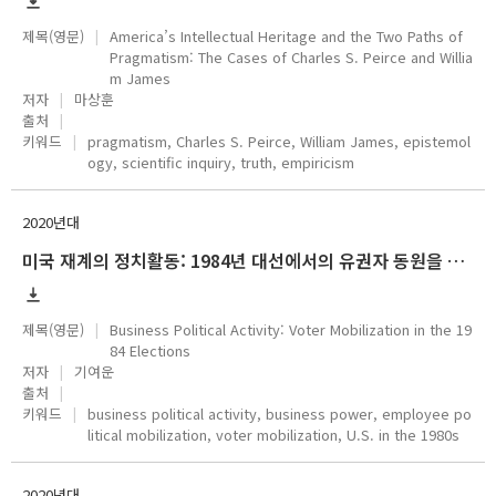
제목(영문)
America’s Intellectual Heritage and the Two Paths of
Pragmatism: The Cases of Charles S. Peirce and Willia
m James
저자
마상훈
출처
키워드
pragmatism, Charles S. Peirce, William James, epistemol
ogy, scientific inquiry, truth, empiricism
2020년대
미국 재계의 정치활동: 1984년 대선에서의 유권자 동원을 중심으로
제목(영문)
Business Political Activity: Voter Mobilization in the 19
84 Elections
저자
기여운
출처
키워드
business political activity, business power, employee po
litical mobilization, voter mobilization, U.S. in the 1980s
2020년대