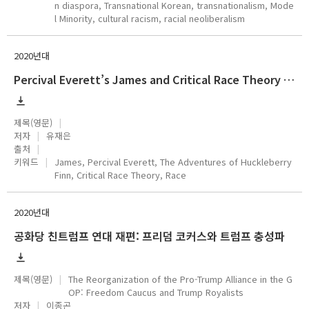
n diaspora, Transnational Korean, transnationalism, Mode
l Minority, cultural racism, racial neoliberalism
2020년대
Percival Everett’s James and Critical Race Theory Controversy
제목(영문)
저자
유재은
출처
키워드
James, Percival Everett, The Adventures of Huckleberry
Finn, Critical Race Theory, Race
2020년대
공화당 친트럼프 연대 재편: 프리덤 코커스와 트럼프 충성파
제목(영문)
The Reorganization of the Pro-Trump Alliance in the G
OP: Freedom Caucus and Trump Royalists
저자
이종곤