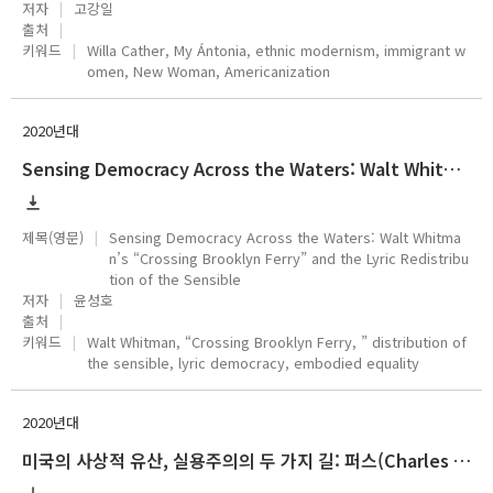
저자
고강일
출처
키워드
Willa Cather, My Ántonia, ethnic modernism, immigrant w
omen, New Woman, Americanization
2020년대
Sensing Democracy Across the Waters: Walt Whitman’s “Crossing Brooklyn Ferry” and the Lyric Redistribution of the Sensible
제목(영문)
Sensing Democracy Across the Waters: Walt Whitma
n’s “Crossing Brooklyn Ferry” and the Lyric Redistribu
tion of the Sensible
저자
윤성호
출처
키워드
Walt Whitman, “Crossing Brooklyn Ferry, ” distribution of
the sensible, lyric democracy, embodied equality
2020년대
미국의 사상적 유산, 실용주의의 두 가지 길: 퍼스(Charles S. Peirce)와 제임스(William James)를 중심으로