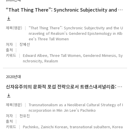
“That Thing There”: Synchronic Subjectivity and the Unraveling of Realism's Gendered Epistemology in Albee's Three Tall Women
제목(영문)
“That Thing There”: Synchronic Subjectivity and the U
nraveling of Realism's Gendered Epistemology in Alb
ee's Three Tall Women
저자
장혜선
출처
키워드
Edward Albee, Three Tall Women, Gendered Mimesis, Sy
nchronicity, Realism
2020년대
신자유주의의 문화적 포섭 전략으로서 트랜스내셔널리즘: 민진 리의 『파친코』
제목(영문)
Transnationalism as a Neoliberal Cultural Strategy of I
ncorporation in Min Jin Lee’s Pachinko
저자
전유진
출처
키워드
Pachinko, Zainichi Korean, transnational subaltern, Korea