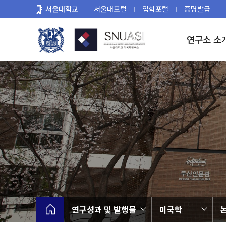
바
서울대학교
서울대포털
입학포털
증명발급
로
가
연구소 소
기
메
뉴
연구성과 및 발행물
미국학