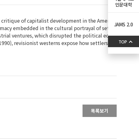
인문대학
’s critique of capitalist development in the Amer
JAMS 2.0
emacy embedded in the cultural portrayal of set
trial ventures, which disrupted the political ec
990), revisionist westerns expose how settlers’
TOP
목록보기