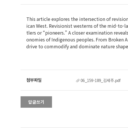
This article explores the intersection of revisi
ican West. Revisionist westerns of the mid-to-l
tlers or “pioneers.” A closer examination reveal
onomies of Indigenous peoples. From Broken Arr
drive to commodify and dominate nature shaped 
06_159-189_김세주.pdf
답글쓰기