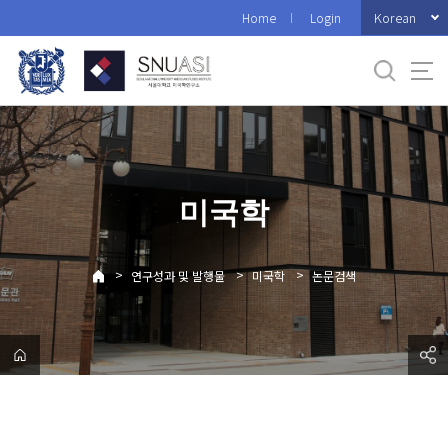
바
Korean
Home
Login
로
가
기
메
뉴
미국학
>
>
>
연구성과 및 발행물
미국학
논문검색