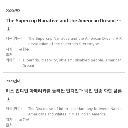
2020년대
The Supercrip Narrative and the American Dream: A Reevaluation of the Supercrip Stereotype
제목(영문)
The Supercrip Narrative and the American Dream: A R
eevaluation of the Supercrip Stereotype
저자
유현주
출처
키워드
supercrip, disability, ableism, disabled people, American
Dream
2020년대
미스 인디언 아메리카를 둘러싼 인디언과 백인 인종 화합 담론
제목(영문)
The Discourse of Interracial Harmony between Native
Americans and Whites in Miss Indian America
저자
노헌균
출처