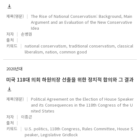
제목(영문)
The Rise of National Conservatism: Background, Main
Argument and an Evaluation of the New Conservative
Idea
저자
손병권
출처
키워드
national conservatism, traditional conservatism, classical
liberalism, nation, common good
2020년대
미국 118대 의회 하원의장 선출을 위한 정치적 합의와 그 결과
제목(영문)
Political Agreement on the Election of House Speaker
and its Consequences in the 118th Congress of the U
nited States
저자
이종곤
출처
키워드
U.S. politics, 118th Congress, Rules Committee, House S
peaker, Legislative Gridlock