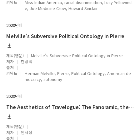
키워드
Miss Indian America, racial discrimination, Lucy Yellowmul
e, Joe Medicine Crow, Howard Sinclair
2020년대
Melville’s Subversive Political Ontology in Pierre
제목(영문)
Melville’s Subversive Political Ontology in Pierre
저자
한광택
출처
키워드
Herman Melville, Pierre, Political Ontology, American de
mocracy, autonomy
2020년대
The Aesthetics of Travelogue: The Panoramic, the Picturesque, and the Sublime
제목(영문)
저자
안세정
출처