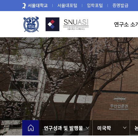
바
서울대학교
서울대포털
입학포털
증명발급
로
가
연구소 소
기
메
뉴
연구성과 및 발행물
미국학