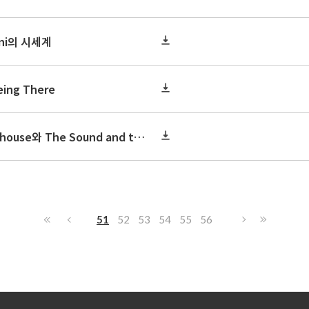
nni의 시세계
ing There
연구논문 : To the Lighthouse와 The Sound and the Fury의 비교 연구
51
52
53
54
55
56