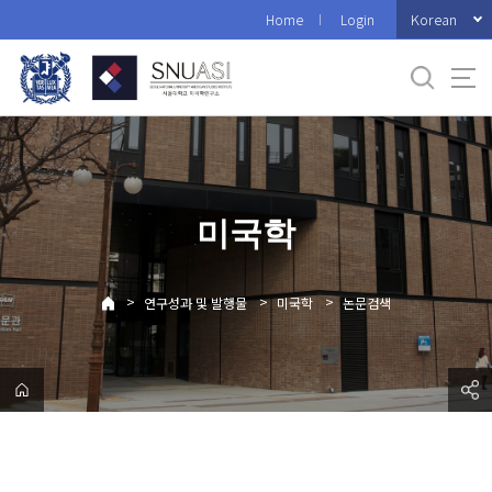
바
Korean
Home
Login
로
가
기
메
뉴
미국학
>
>
>
연구성과 및 발행물
미국학
논문검색