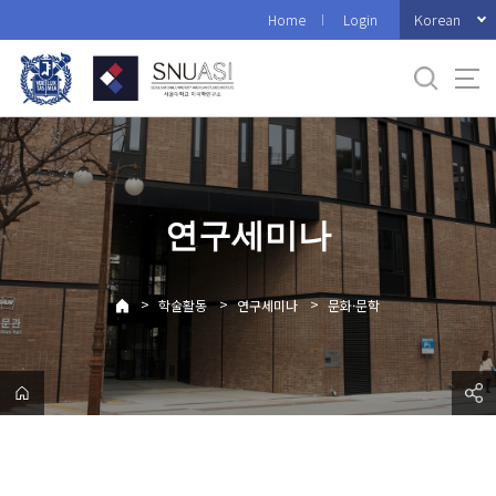
바
Korean
Home
Login
로
가
기
메
뉴
연구세미나
>
>
>
학술활동
연구세미나
문화·문학