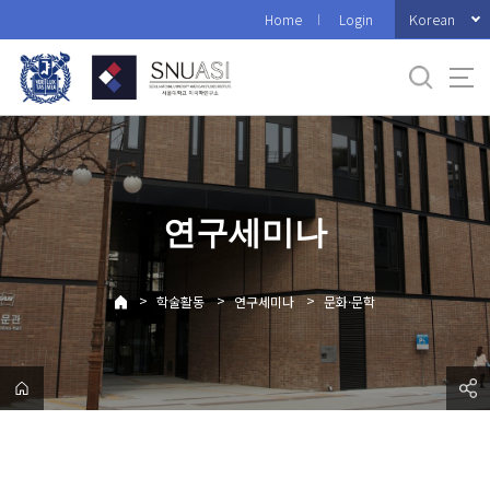
바
Korean
Home
Login
로
가
기
메
뉴
연구세미나
>
>
>
학술활동
연구세미나
문화·문학