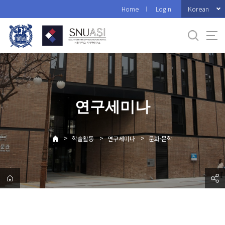
바
Korean
Home
Login
로
가
기
메
뉴
연구세미나
>
>
>
학술활동
연구세미나
문화·문학