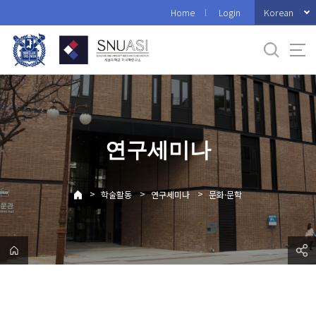
바
Korean
Home
Login
로
가
기
메
뉴
연구세미나
>
>
>
학술활동
연구세미나
문화·문학