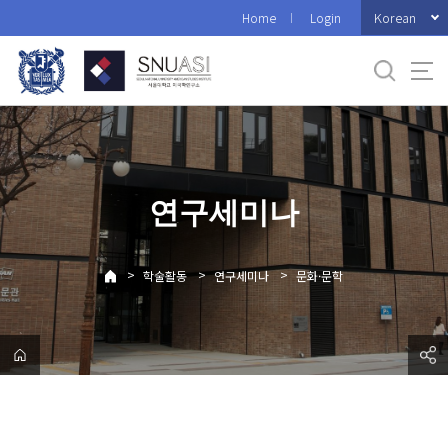
바
Korean
Home
Login
로
가
기
메
뉴
연구세미나
>
>
>
학술활동
연구세미나
문화·문학