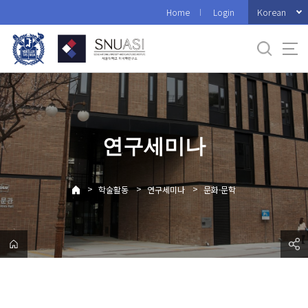
바
Korean
Home
Login
로
가
기
메
뉴
연구세미나
>
>
>
학술활동
연구세미나
문화·문학