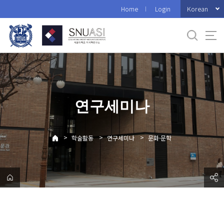
바
Korean
Home
Login
로
가
기
메
뉴
연구세미나
>
>
>
학술활동
연구세미나
문화·문학