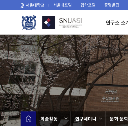
바
서울대학교
서울대포털
입학포털
증명발급
로
가
연구소 소
기
메
뉴
학술활동
연구세미나
문화·문