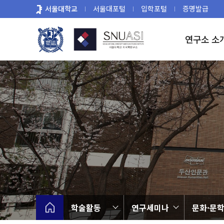
바
서울대학교
서울대포털
입학포털
증명발급
로
가
연구소 소
기
메
뉴
학술활동
연구세미나
문화·문