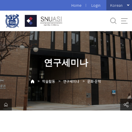
바
Korean
Home
Login
로
가
기
메
뉴
연구세미나
>
>
>
학술활동
연구세미나
문화·문학