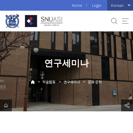
바
Korean
Home
Login
로
가
기
메
뉴
연구세미나
>
>
>
학술활동
연구세미나
문화·문학