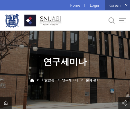
바
Korean
Home
Login
로
가
기
메
뉴
연구세미나
>
>
>
학술활동
연구세미나
문화·문학