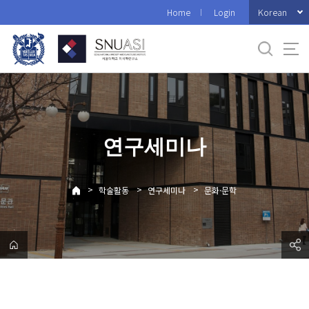
바
Korean
Home
Login
로
가
기
메
뉴
연구세미나
>
>
>
학술활동
연구세미나
문화·문학