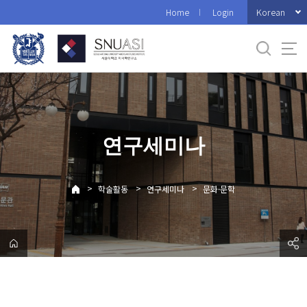
바
Korean
Home
Login
로
가
기
메
뉴
연구세미나
>
>
>
학술활동
연구세미나
문화·문학