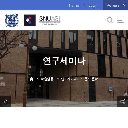
바
Korean
Home
Login
로
가
기
메
뉴
연구세미나
>
>
>
학술활동
연구세미나
문화·문학