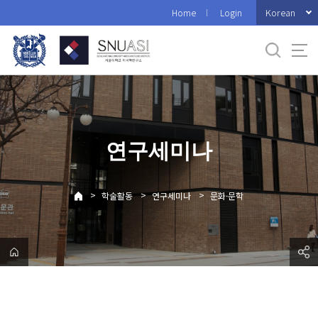
바
Korean
Home
Login
로
가
기
메
뉴
연구세미나
>
>
>
학술활동
연구세미나
문화·문학