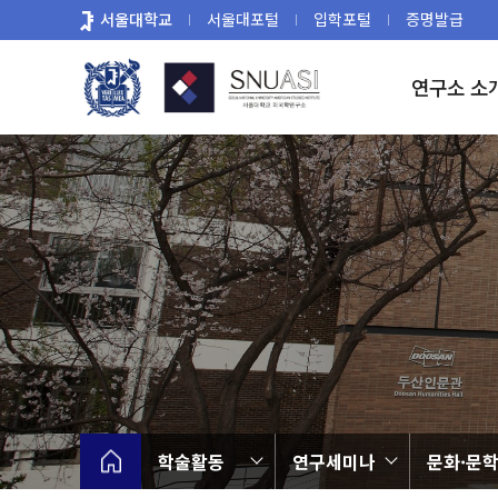
바
서울대학교
서울대포털
입학포털
증명발급
로
가
연구소 소
기
메
뉴
학술활동
연구세미나
문화·문