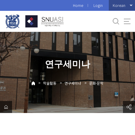
바
Korean
Home
Login
로
가
기
메
뉴
연구세미나
>
>
>
학술활동
연구세미나
문화·문학