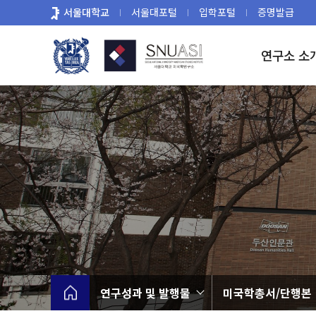
바
서울대학교
서울대포털
입학포털
증명발급
로
가
연구소 소
기
메
뉴
연구성과 및 발행물
미국학총서/단행본