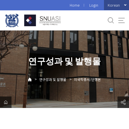
바
Korean
Home
Login
로
가
기
메
뉴
연구성과 및 발행물
>
>
연구성과 및 발행물
미국학총서/단행본