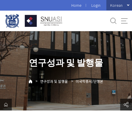
바
Korean
Home
Login
로
가
기
메
뉴
연구성과 및 발행물
>
>
연구성과 및 발행물
미국학총서/단행본