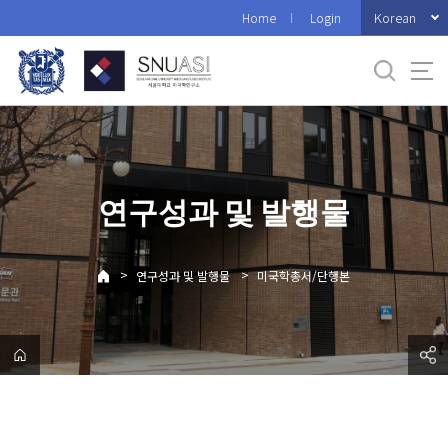
바
Korean
Home
Login
로
가
기
메
뉴
연구성과 및 발행물
>
>
연구성과 및 발행물
미국학총서/단행본