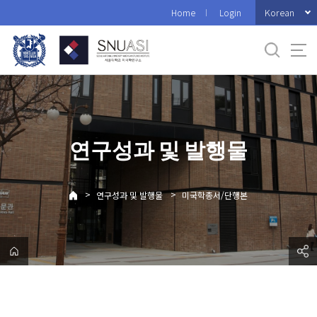
바
Korean
Home
Login
로
가
기
메
뉴
연구성과 및 발행물
>
>
연구성과 및 발행물
미국학총서/단행본