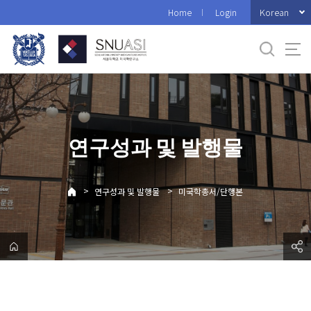
바
Korean
Home
Login
로
가
기
메
뉴
연구성과 및 발행물
>
>
연구성과 및 발행물
미국학총서/단행본