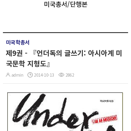
미국총서/단행본
미국학총서
제9권 - 『언더독의 글쓰기: 아시아계 미
국문학 지형도』
admin
2014-10-13
2862