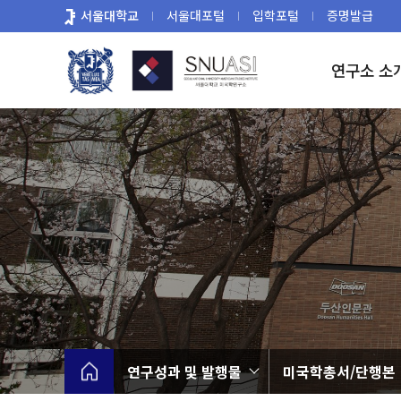
바
서울대학교
서울대포털
입학포털
증명발급
로
가
연구소 소
기
메
뉴
연구성과 및 발행물
미국학총서/단행본