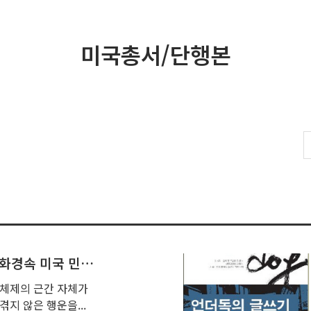
미국총서/단행본
제10권 - 『만화경속 미국 민주주의: 법, 제도, 과정을 통한 미국 정부와 정치 분석』
 체제의 근간 자체가
지 않은 행운을...