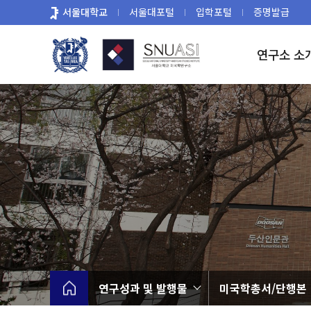
바
서울대학교
서울대포털
입학포털
증명발급
로
가
연구소 소
기
메
뉴
연구성과 및 발행물
미국학총서/단행본