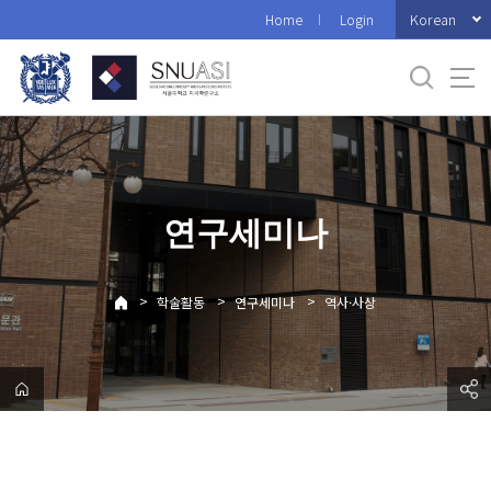
바
Korean
Home
Login
로
가
기
메
뉴
연구세미나
>
>
>
학술활동
연구세미나
역사·사상