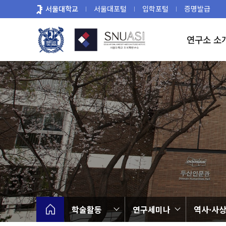
바
서울대학교
서울대포털
입학포털
증명발급
로
가
연구소 소
기
메
뉴
학술활동
연구세미나
역사·사