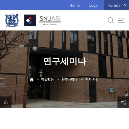
바
Korean
Home
Login
로
가
기
메
뉴
연구세미나
>
>
>
학술활동
연구세미나
역사·사상