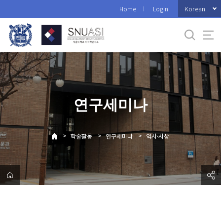
바
Korean
Home
Login
로
가
기
메
뉴
연구세미나
>
>
>
학술활동
연구세미나
역사·사상