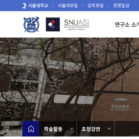
바
서울대학교
서울대포털
입학포털
증명발급
로
가
연구소 소
기
메
뉴
학술활동
초청강연