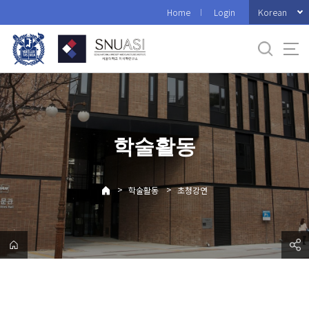
바
Korean
Home
Login
로
가
기
메
뉴
학술활동
>
>
학술활동
초청강연