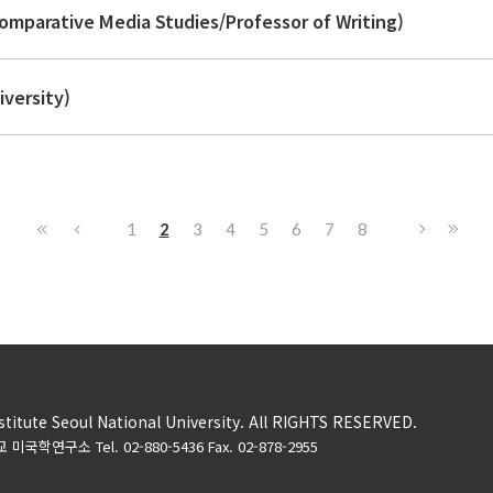
ative Media Studies/Professor of Writing)
ersity)
1
2
3
4
5
6
7
8
titute Seoul National University. All RIGHTS RESERVED.
학연구소 Tel. 02-880-5436 Fax. 02-878-2955