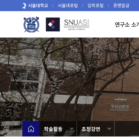
바
서울대학교
서울대포털
입학포털
증명발급
로
가
연구소 소
기
메
뉴
학술활동
초청강연