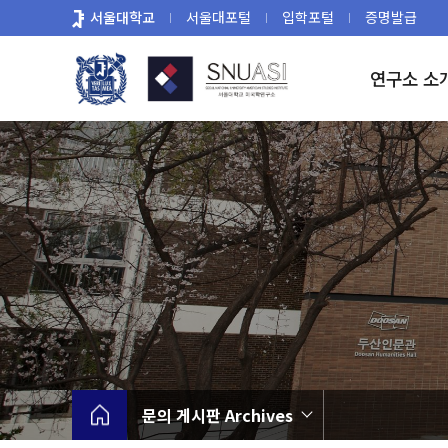
바
서울대학교
서울대포털
입학포털
증명발급
로
가
연구소 소
기
메
뉴
문의 게시판 Archives