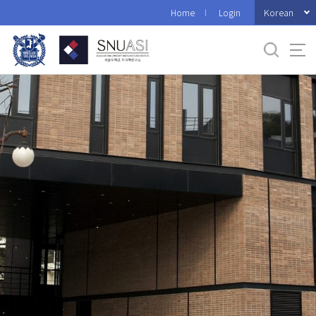
바
Korean
Home
Login
로
가
기
메
뉴