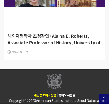
해외저명학자 초청강연 (Alaina E. Roberts,
Associate Professor of History, University of
Pittsburgh)
2026.05.12
개인정보처리방침
|
찾아오시는길
Copyrightⓒ 2023American Studies Institute Seoul National
TOP
University. All RIGHTS RESERVED.