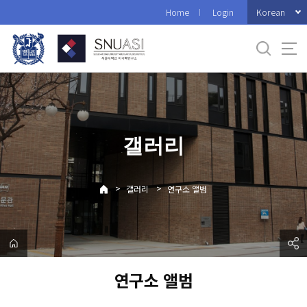
바
Korean
Home
Login
로
가
기
메
뉴
갤러리
>
>
갤러리
연구소 앨범
연구소 앨범