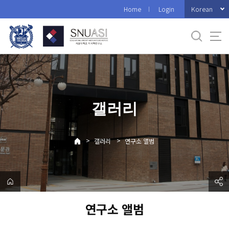
바
Korean
Home
Login
로
가
기
메
뉴
갤러리
>
>
갤러리
연구소 앨범
연구소 앨범