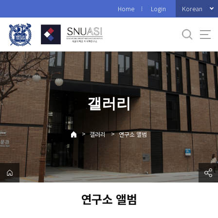
바
Korean
Home
Login
로
가
기
메
뉴
갤러리
>
>
갤러리
연구소 앨범
연구소 앨범