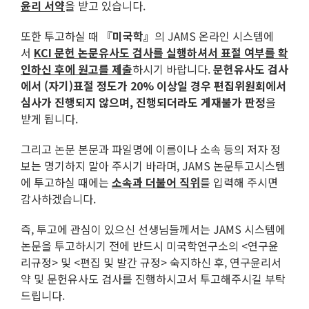
윤리 서약
을 받고 있습니다.
또한 투고하실 때 『
미국학』
의 JAMS 온라인 시스템에
서
KCI
문헌 논문유사도 검사를 실행하셔서 표절 여부를 확
인하신 후에 원고를 제출
하시기 바랍니다.
문헌유사도 검사
에서 (자기)표절 정도가 20% 이상일 경우 편집위원회에서
심사가 진행되지 않으며, 진행되더라도 게재불가 판정
을
받게 됩니다.
그리고 논문 본문과 파일명에 이름이나 소속 등의 저자 정
보는 명기하지 말아 주시기 바라며, JAMS 논문투고시스템
에 투고하실 때에는
소속과 더불어 직위
를 입력해 주시면
감사하겠습니다.
즉, 투고에 관심이 있으신 선생님들께서는 JAMS 시스템에
논문을 투고하시기 전에 반드시 미국학연구소의 <연구윤
리규정> 및 <편집 및 발간 규정> 숙지하신 후, 연구윤리서
약 및 문헌유사도 검사를 진행하시고서 투고해주시길 부탁
드립니다.