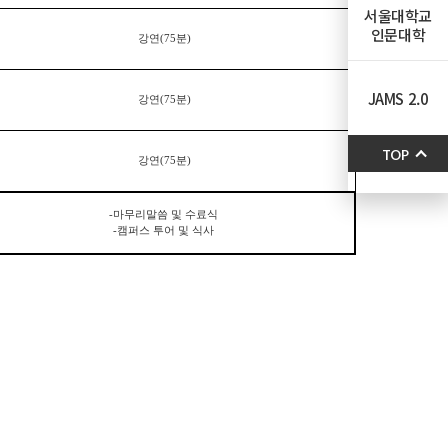
서울대학교
인문대학
강연
(75
분
)
JAMS 2.0
강연
(75
분
)
TOP
강연
(75
분
)
-
마무리말씀 및 수료식
-
캠퍼스 투어 및 식사