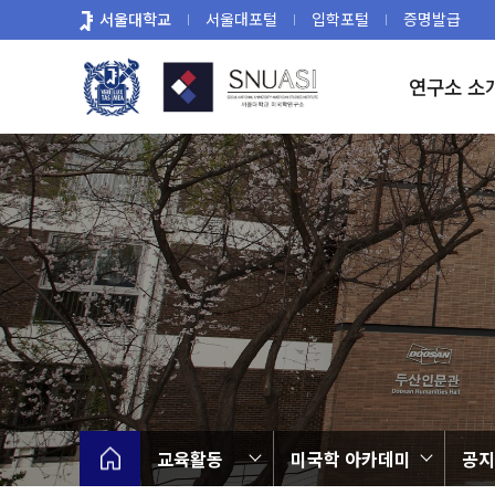
바
서울대학교
서울대포털
입학포털
증명발급
로
가
연구소 소
기
메
뉴
교육활동
미국학 아카데미
공지