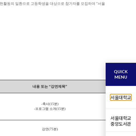
 사회공헌활동의 일환으로 고등학생을 대상으로 참가자를 모집하여 “서울
QUICK
MENU
내용 또는
“
강연제목
”
서울대학교
-
축사
(15
분
)
-
프로그램 소개
(15
분
)
서울대학교
중앙도서관
강연
(75
분
)