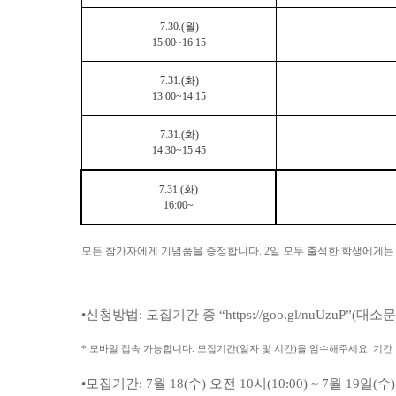
7.30.(
월
)
15:00~16:15
7.31.(
화
)
13:00~14:15
7.31.(
화
)
14:30~15:45
7.31.(
화
)
16:00~
모든 참가자에게 기념품을 증정합니다. 2일 모두 출석한 학생에게는
•신청방법: 모집기간 중 “https://goo.gl/nuUzuP”
* 모바일 접속 가능합니다. 모집기간(일자 및 시간)을 엄수해주세요. 기간
•모집기간: 7월 18(수) 오전 10시(10:00) ~ 7월 19일(수)