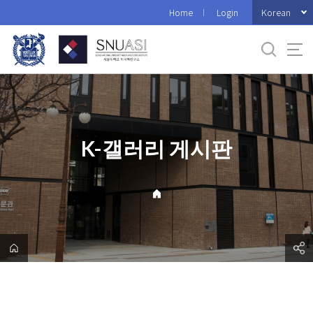
바
Korean
Home
Login
로
가
기
메
뉴
K-갤러리 게시판