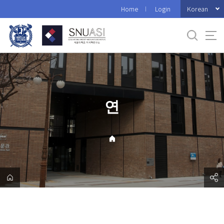
바
Korean
Home
Login
로
가
기
메
뉴
연