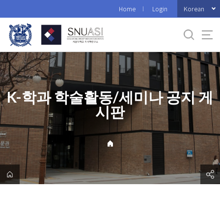
바
Korean
Home
Login
로
가
기
메
뉴
K-학과 학술활동/세미나 공지 게
시판