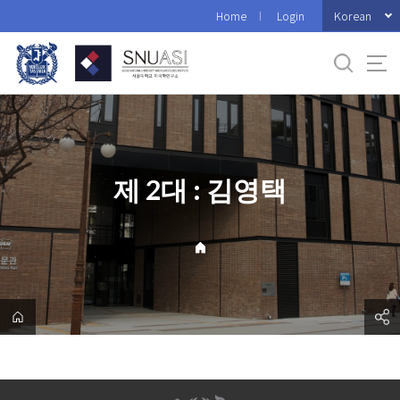
바
Korean
Home
Login
로
가
기
메
뉴
제 2대 : 김영택